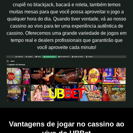
crupiê no blackjack, bacará e roleta, também temos
muitas mesas para que você possa aproveitar o jogo a
qualquer hora do dia. Quando tiver vontade, vá ao nosso
cassino ao vivo para ter uma experiência autêntica de
cassino. Oferecemos uma grande variedade de jogos em
tempo real e dealers profissionais que garantirão que
você aproveite cada minuto!
Vantagens de jogar no cassino ao