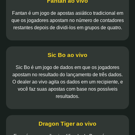
Fantan ao vivo
Fantan é um jogo de apostas asiático tradicional em
que os jogadores apostam no número de contadores
restantes depois de dividi-los em grupos de quatro.
Sic Bo ao vivo
Sic Bo é um jogo de dados em que os jogadores
apostam no resultado do lançamento de três dados.
O dealer ao vivo agita os dados em um recipiente, e
você faz suas apostas com base nos possíveis
resultados.
Dragon Tiger ao vivo