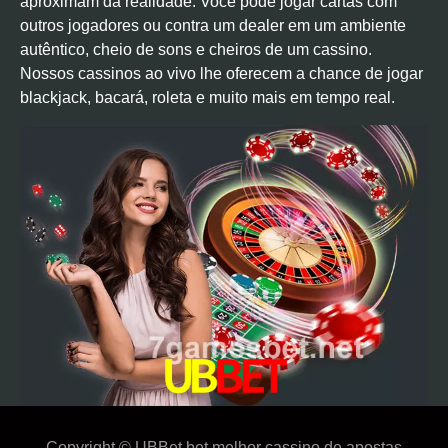
aproximam da realidade. Você pode jogar cartas com
outros jogadores ou contra um dealer em um ambiente
autêntico, cheio de sons e cheiros de um cassino.
Nossos cassinos ao vivo lhe oferecem a chance de jogar
blackjack, bacará, roleta e muito mais em tempo real.
Copyright © UBBet bet melhor cassino de apostas