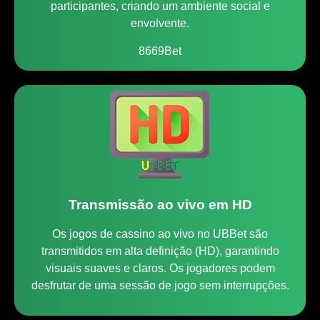
participantes, criando um ambiente social e
envolvente.
8669Bet
Transmissão ao vivo em HD
Os jogos de cassino ao vivo no UBBet são
transmitidos em alta definição (HD), garantindo
visuais suaves e claros. Os jogadores podem
desfrutar de uma sessão de jogo sem interrupções.