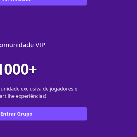
Comunidade VIP
1000+
unidade exclusiva de jogadores e
rtilhe experiências!
Entrar Grupo