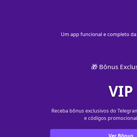
Um app funcional e completo da 
🎁 Bônus Exclu
VIP
Receba bônus exclusivos do Telegra
e códigos promocionai
Ver Bônus