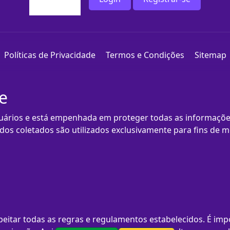
Políticas de Privacidade
Termos e Condições
Sitemap
de
suários e está empenhada em proteger todas as informaçõe
os coletados são utilizados exclusivamente para fins de m
itar todas as regras e regulamentos estabelecidos. É impo