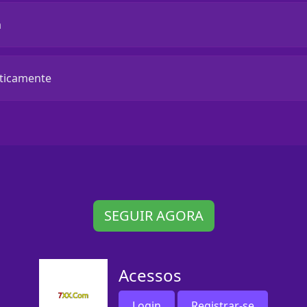
a
aticamente
SEGUIR AGORA
Acessos
Login
Registrar-se