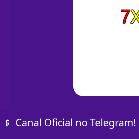
📱 Canal Oficial no Telegram!