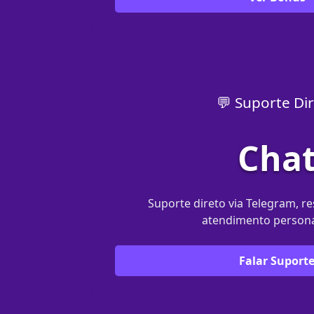
💬 Suporte Di
Cha
Suporte direto via Telegram, r
atendimento persona
Falar Suport