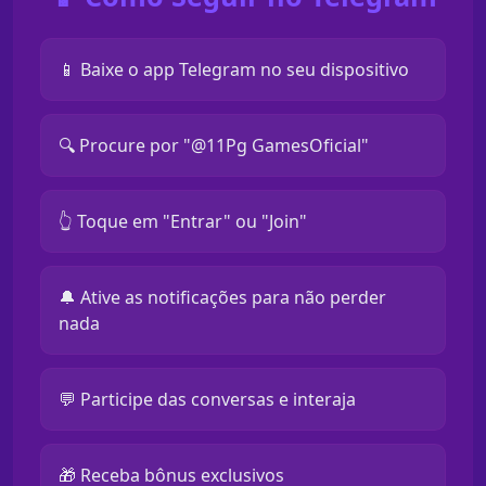
📱 Baixe o app Telegram no seu dispositivo
🔍 Procure por "@11Pg GamesOficial"
👆 Toque em "Entrar" ou "Join"
🔔 Ative as notificações para não perder
nada
💬 Participe das conversas e interaja
🎁 Receba bônus exclusivos