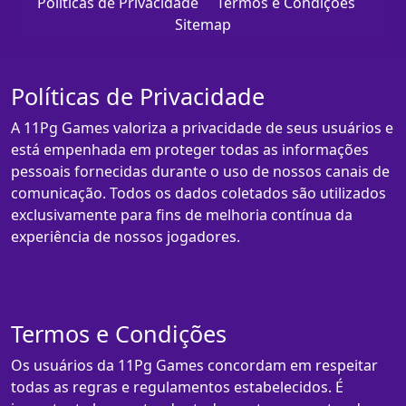
Políticas de Privacidade
Termos e Condições
Sitemap
Políticas de Privacidade
A 11Pg Games valoriza a privacidade de seus usuários e
está empenhada em proteger todas as informações
pessoais fornecidas durante o uso de nossos canais de
comunicação. Todos os dados coletados são utilizados
exclusivamente para fins de melhoria contínua da
experiência de nossos jogadores.
Termos e Condições
Os usuários da 11Pg Games concordam em respeitar
todas as regras e regulamentos estabelecidos. É