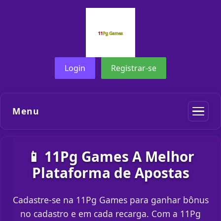
Login
Registrar-se
Menu
📱 11Pg Games A Melhor
Plataforma de Apostas
Cadastre-se na 11Pg Games para ganhar bônus
no cadastro e em cada recarga. Com a 11Pg