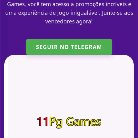
Games, você tem acesso a promoções incríveis e
uma experiência de jogo inigualável. Junte-se aos
vencedores agora!
SEGUIR NO TELEGRAM